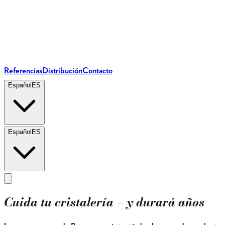
Referencias
Distribución
Contacto
Español
ES
Español
ES
Cuida tu cristalería – y durará años