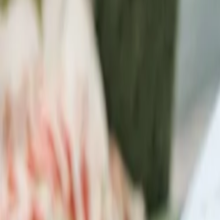
Referencias
Distribución
Contacto
Español
ES
Español
ES